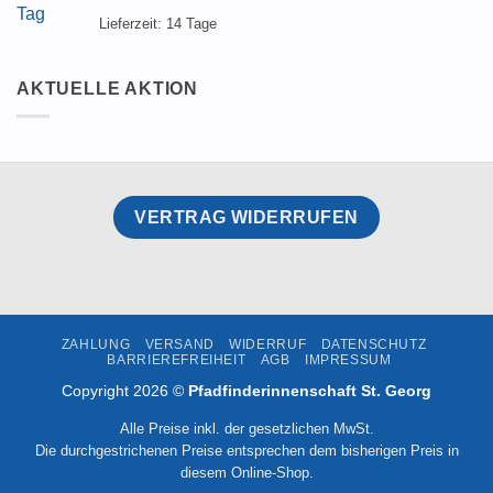
Lieferzeit:
14 Tage
AKTUELLE AKTION
VERTRAG WIDERRUFEN
ZAHLUNG
VERSAND
WIDERRUF
DATENSCHUTZ
BARRIEREFREIHEIT
AGB
IMPRESSUM
Copyright 2026 ©
Pfadfinderinnenschaft St. Georg
Alle Preise inkl. der gesetzlichen MwSt.
Die durchgestrichenen Preise entsprechen dem bisherigen Preis in
diesem Online-Shop.