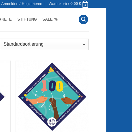
Anmelden / Registrieren
Warenkorb /
0,00
€
0
AKETE
STIFTUNG
SALE %
ie
Auf die
iste
Wunschliste