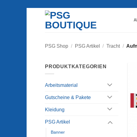
Zum
Inhalt
springen
A
PSG Shop
/
PSG Artikel
/
Tracht
/
Auf
PRODUKTKATEGORIEN
Arbeitsmaterial
Gutscheine & Pakete
Kleidung
PSG Artikel
Banner