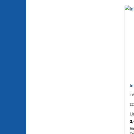
In
in
zz
Li
3
Ei
Fr