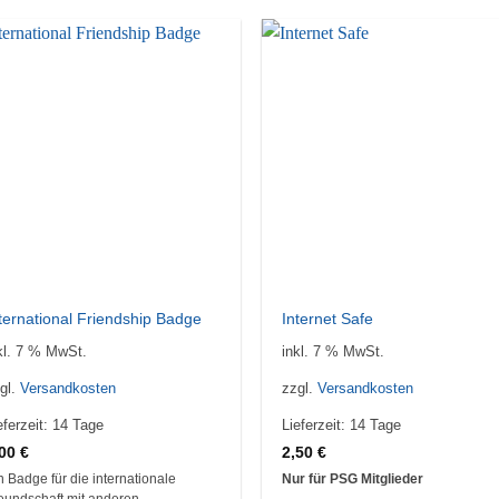
Auf die
Auf d
Wunschliste
Wunschl
ternational Friendship Badge
Internet Safe
kl. 7 % MwSt.
inkl. 7 % MwSt.
gl.
Versandkosten
zzgl.
Versandkosten
eferzeit:
14 Tage
Lieferzeit:
14 Tage
,00
€
2,50
€
n Badge für die internationale
Nur für PSG Mitglieder
eundschaft mit anderen