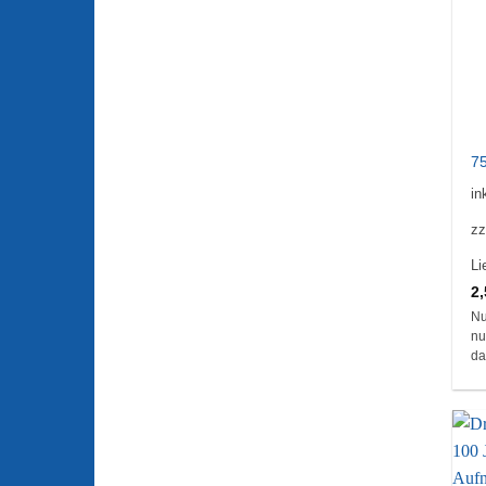
7
in
zz
Li
2
Nu
nu
da