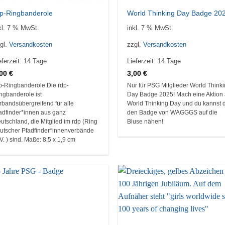
dp-Ringbanderole
World Thinking Day Badge 20
kl. 7 % MwSt.
inkl. 7 % MwSt.
gl.
Versandkosten
zzgl.
Versandkosten
eferzeit:
14 Tage
Lieferzeit:
14 Tage
,00
€
3,00
€
p-Ringbanderole Die rdp-
Nur für PSG Mitglieder World Think
ngbanderole ist
Day Badge 2025! Mach eine Aktion
rbandsübergreifend für alle
World Thinking Day und du kannst d
adfinder*innen aus ganz
den Badge von WAGGGS auf die
utschland, die Mitglied im rdp (Ring
Bluse nähen!
utscher Pfadfinder*innenverbände
 V. ) sind. Maße: 8,5 x 1,9 cm
Auf die
Auf d
Wunschliste
Wunschl