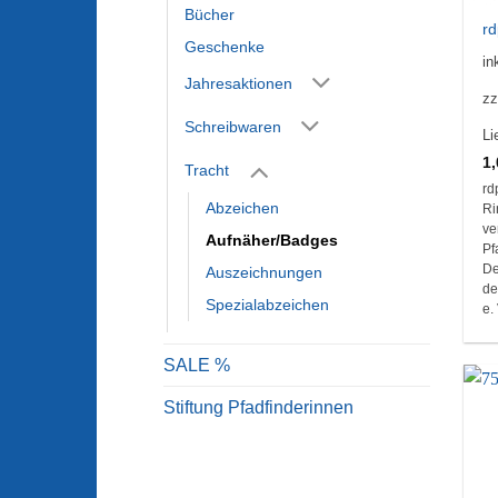
Bücher
r
Geschenke
in
Jahresaktionen
zz
Schreibwaren
Li
1
Tracht
rd
Abzeichen
Ri
ve
Aufnäher/Badges
Pf
De
Auszeichnungen
de
Spezialabzeichen
e.
SALE %
Stiftung Pfadfinderinnen