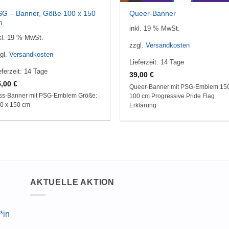
SG – Banner, Göße 100 x 150
Queer-Banner
m
inkl. 19 % MwSt.
kl. 19 % MwSt.
zzgl.
Versandkosten
gl.
Versandkosten
Lieferzeit:
14 Tage
eferzeit:
14 Tage
39,00
€
5,00
€
Queer-Banner mit PSG-Emblem 150
ss-Banner mit PSG-Emblem Größe:
100 cm Progressive Pride Flag
0 x 150 cm
Erklärung
AKTUELLE AKTION
*in