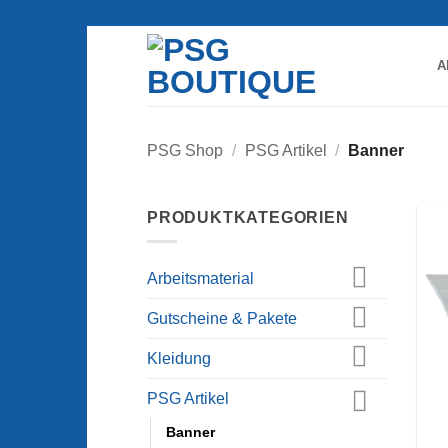
Zum
Inhalt
springen
A
PSG Shop
/
PSG Artikel
/
Banner
PRODUKTKATEGORIEN
Arbeitsmaterial
Gutscheine & Pakete
Kleidung
PSG Artikel
Banner