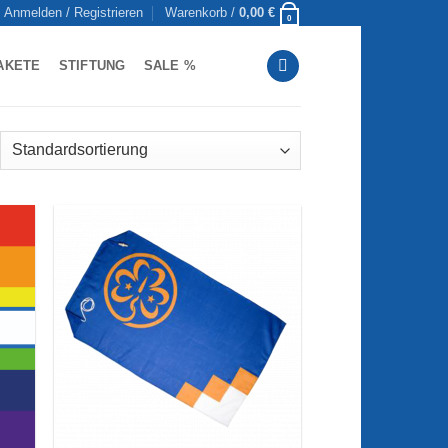
Anmelden / Registrieren
Warenkorb /
0,00
€
0
AKETE
STIFTUNG
SALE %
ie
Auf die
iste
Wunschliste