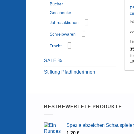
Bücher
P
Geschenke
c
in
Jahresaktionen
zz
Schreibwaren
Li
Tracht
3
Hi
SALE %
10
Stiftung Pfadfinderinnen
BESTBEWERTETE PRODUKTE
Spezialabzeichen Schauspieler
1,20
€