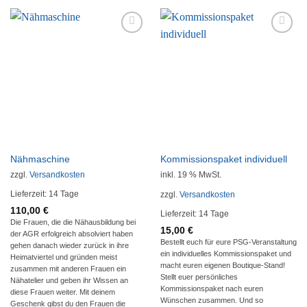
Auf die
Auf die
Wunschliste
Wunschliste
Nähmaschine
Kommissionspaket individuell
zzgl.
Versandkosten
inkl. 19 % MwSt.
Lieferzeit:
14 Tage
zzgl.
Versandkosten
110,00
€
Lieferzeit:
14 Tage
Die Frauen, die die Nähausbildung bei
15,00
€
der AGR erfolgreich absolviert haben
Bestellt euch für eure PSG-Veranstaltung
gehen danach wieder zurück in ihre
ein individuelles Kommissionspaket und
Heimatviertel und gründen meist
macht euren eigenen Boutique-Stand!
zusammen mit anderen Frauen ein
Stellt euer persönliches
Nähatelier und geben ihr Wissen an
Kommissionspaket nach euren
diese Frauen weiter. Mit deinem
Wünschen zusammen. Und so
Geschenk gibst du den Frauen die