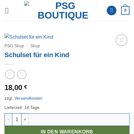
Zum
0
Inhalt
springen
PSG Shop
/
Shop
Auf die
Schulset für ein Kind
Wunschliste
18,00
€
zzgl.
Versandkosten
Lieferzeit:
14 Tage
Schulset für ein Kind Menge
IN DEN WARENKORB