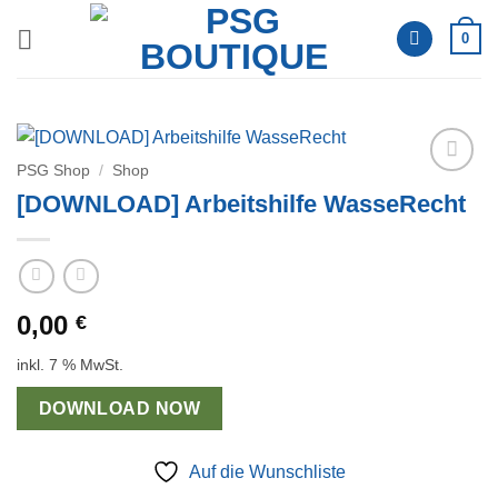
Zum
0
Inhalt
springen
PSG Shop
/
Shop
Auf die
[DOWNLOAD] Arbeitshilfe WasseRecht
Wunschliste
0,00
€
inkl. 7 % MwSt.
DOWNLOAD NOW
Auf die Wunschliste