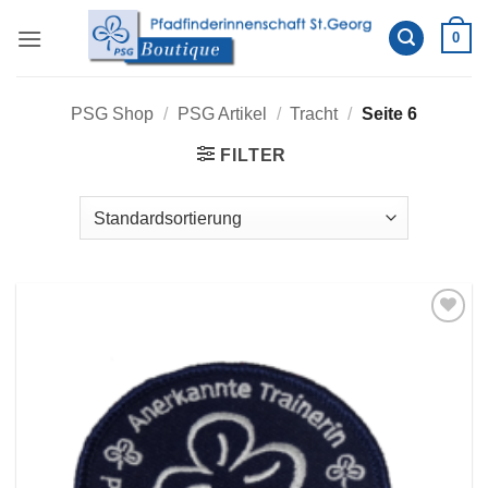
Zum
0
Inhalt
springen
PSG Shop
/
PSG Artikel
/
Tracht
/
Seite 6
FILTER
Auf die
Wunschliste