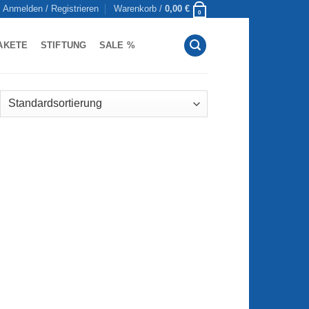
Anmelden / Registrieren
Warenkorb /
0,00
€
0
AKETE
STIFTUNG
SALE %