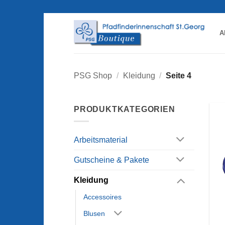
Zum
Inhalt
springen
A
PSG Shop
/
Kleidung
/
Seite 4
PRODUKTKATEGORIEN
Arbeitsmaterial
Gutscheine & Pakete
Kleidung
Accessoires
Blusen