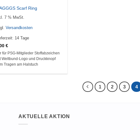
AGGGS Scarf Ring
kl. 7 % MwSt.
gl.
Versandkosten
eferzeit:
14 Tage
,00
€
r für PSG-Mitglieder Stoffabzeichen
t Weltbund-Logo und Druckknopf
m Tragen am Halstuch
1
2
3
4
AKTUELLE AKTION