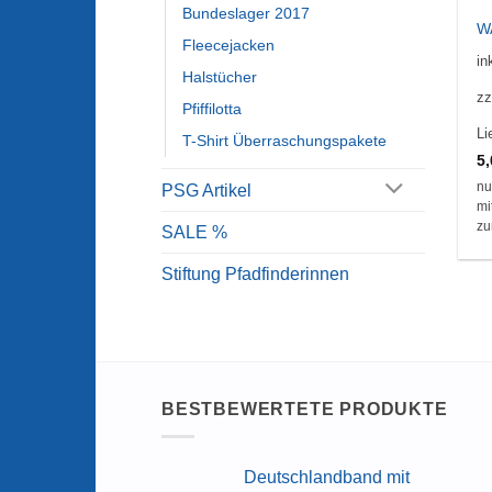
Bundeslager 2017
W
Fleecejacken
in
Halstücher
zz
Pfiffilotta
Li
T-Shirt Überraschungspakete
5
nu
PSG Artikel
mi
zu
SALE %
Stiftung Pfadfinderinnen
BESTBEWERTETE PRODUKTE
Deutschlandband mit