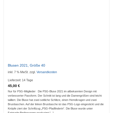
Blusen 2021, Größe 40
inkl. 7 % MwSt.
zzgl.
Versandkosten
Lieferzeit:
14 Tage
45,00
€
Nur für PSG-Mitglieder Die PSG-Bluse 2021 im altbekannten Design mit
verbesserter Passform. Der Schnitt ist lang und die Damengrößen sind leicht
tailliert. Die Bluse hat zwei seitliche Schlitze, einen Hemdkragen und zwei
Brusttaschen. Auf der linken Brusttasche ist das PSG-Logo eingestickt und die
Knöpfe ziert der Schriftzug „PSG-Pfadfinderin“. Die Bluse wurde unter
Fairtrade-Bedingungen produziert [...]