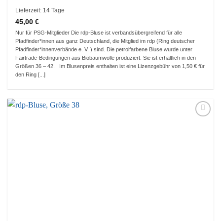
Lieferzeit:
14 Tage
45,00
€
Nur für PSG-Mitglieder Die rdp-Bluse ist verbandsübergreifend für alle
Pfadfinder*innen aus ganz Deutschland, die Mitglied im rdp (Ring deutscher
Pfadfinder*innenverbände e. V. ) sind. Die petrolfarbene Bluse wurde unter
Fairtrade-Bedingungen aus Biobaumwolle produziert. Sie ist erhältlich in den
Größen 36 – 42. Im Blusenpreis enthalten ist eine Lizenzgebühr von 1,50 € für
den Ring [...]
Auf die
Wunschliste