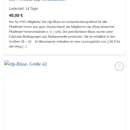
Lieferzeit:
14 Tage
45,00
€
Nur für PSG-Mitglieder Die rdp-Bluse ist verbandsübergreifend für alle
Pfadfinder*innen aus ganz Deutschland, die Mitglied im rdp (Ring deutscher
Pfadfinder*innenverbände e. V. ) sind. Die petrolfarbene Bluse wurde unter
Fairtrade-Bedingungen aus Biobaumwolle produziert. Sie ist erhältlich in den
Größen 36 – 42. Im Blusenpreis enthalten ist eine Lizenzgebühr von 1,50 € für
den Ring [...]
Auf die
Wunschliste