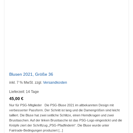
Blusen 2021, Größe 36
inkl. 7 % MwSt.
zzgl.
Versandkosten
Lieferzeit:
14 Tage
45,00
€
Nur für PSG-Mitglieder Die PSG-Bluse 2021 im altbekannten Design mit
verbesserter Passform. Der Schnitt ist lang und die Damengrößen sind leicht
tailliert. Die Bluse hat zwei seitliche Schlitze, einen Hemdkragen und zwei
Brusttaschen. Auf der linken Brusttasche ist das PSG-Logo eingestickt und die
Knöpfe ziert der Schriftzug „PSG-Pfadfinderin“. Die Bluse wurde unter
Fairtrade-Bedingungen produziert [...]