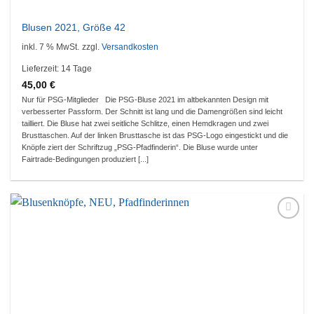
Blusen 2021, Größe 42
inkl. 7 % MwSt.
zzgl.
Versandkosten
Lieferzeit:
14 Tage
45,00
€
Nur für PSG-Mitglieder Die PSG-Bluse 2021 im altbekannten Design mit
verbesserter Passform. Der Schnitt ist lang und die Damengrößen sind leicht
tailliert. Die Bluse hat zwei seitliche Schlitze, einen Hemdkragen und zwei
Brusttaschen. Auf der linken Brusttasche ist das PSG-Logo eingestickt und die
Knöpfe ziert der Schriftzug „PSG-Pfadfinderin“. Die Bluse wurde unter
Fairtrade-Bedingungen produziert [...]
Auf die
Wunschliste