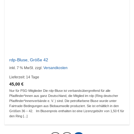
rdp-Bluse, Größe 42
inkl. 7 % MwSt.
zzgl.
Versandkosten
Lieferzeit:
14 Tage
45,00
€
Nur für PSG-Mitglieder Die rdp-Bluse ist verbandsübergreifend für alle
Pfadfinder*innen aus ganz Deutschland, die Mitglied im rdp (Ring deutscher
Pfadfinder*innenverbände e. V. ) sind. Die petrolfarbene Bluse wurde unter
Fairtrade-Bedingungen aus Biobaumwolle produziert. Sie ist erhältlich in den
Größen 36 – 42. Im Blusenpreis enthalten ist eine Lizenzgebühr von 1,50 € für
den Ring [...]