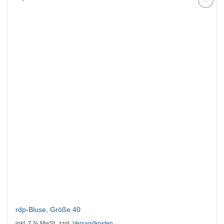
Auf die
Wunschliste
rdp-Bluse, Größe 40
inkl. 7 % MwSt.
zzgl.
Versandkosten