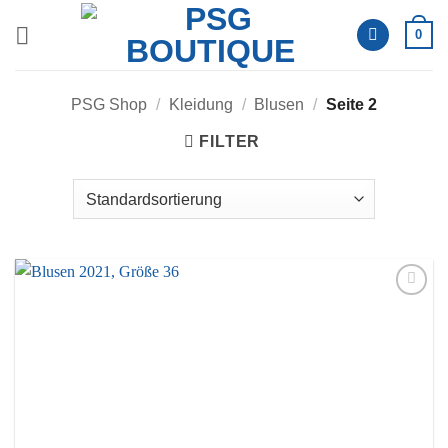
Zum
0
Inhalt
springen
PSG Shop
/
Kleidung
/
Blusen
/
Seite 2
FILTER
Auf die
Wunschliste