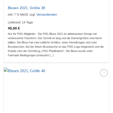
Blusen 2021, Größe 38
inkl. 7 % MwSt.
zzgl.
Versandkosten
Lieferzeit:
14 Tage
45,00
€
Nur für PSG-Mitglieder Die PSG-Bluse 2021 im altbekannten Design mit
verbesserter Passform. Der Schnitt ist lang und die Damengrößen sind leicht
tailliert. Die Bluse hat zwei seitliche Schlitze, einen Hemdkragen und zwei
Brusttaschen. Auf der linken Brusttasche ist das PSG-Logo eingestickt und die
Knöpfe ziert der Schriftzug „PSG-Pfadfinderin“. Die Bluse wurde unter
Fairtrade-Bedingungen produziert [...]
Auf die
Wunschliste